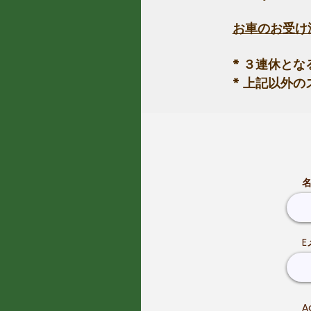
​お車のお受
* ３連休と
* 上記以外
E
A