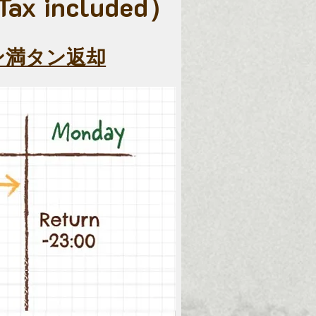
ax included）
ン満タン返却