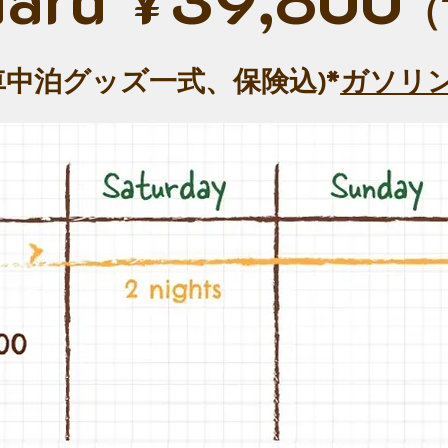
（T
・車中泊グッズ一式、保険込)*
ガソリ