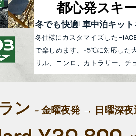
都心発スキー
冬でも快適! 車中泊キッ
冬仕様にカスタマイズしたHIAC
で楽しめます。-5℃に対応した
リル、コンロ、カトラリー、チ
プラン
- 金曜夜発 → 日曜深
dard ¥39,800