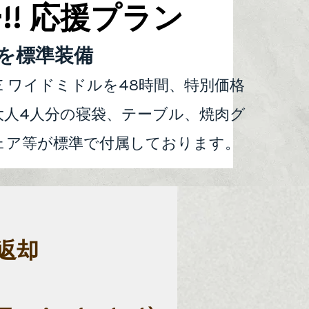
!! 応援プラン
トを標準装備
E ワイドミドルを48時間、特別価格
大人4人分の寝袋、テー
ブル、焼肉グ
ェア等が標準で付属しております。
夜返却