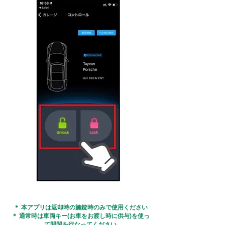
＊ 本アプリは返却時の施錠時のみで使用ください
＊ 通常時は車両キー(お車をお渡し時
に供与)
を使っ
て開閉を行なってください