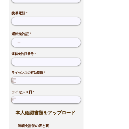
携帯電話
運転免許証
運転免許証番号
r
ライセンスの有効期限
*
e
q
u
i
r
e
r
ライセンス日
*
d
e
q
u
i
r
本人確認書類をアップロード
e
d
運転免許証の表と裏