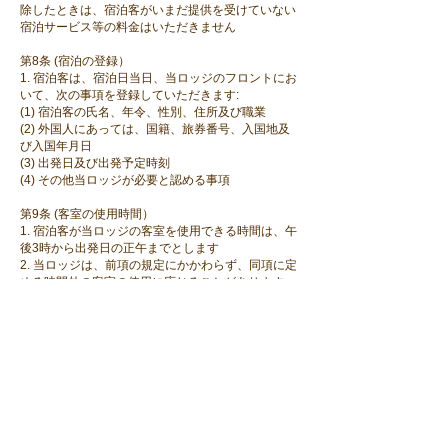
除したときは、宿泊客がいまだ提供を受けていない
宿泊サービス等の料金はいただきません
第8条 (宿泊の登録）
1. 宿泊客は、宿泊日当日、当ロッジのフロントにお
いて、次の事項を登録していただきます:
(1) 宿泊客の氏名、年令、性別、住所及び職業
(2) 外国人にあっては、国籍、旅券番号、入国地及
び入国年月日
(3) 出発日及び出発予定時刻
(4) その他当ロッジが必要と認める事項
第9条 (客室の使用時間）
1. 宿泊客が当ロッジの客室を使用できる時間は、午
後3時から出発日の正午までとします
2. 当ロッジは、前項の規定にかかわらず、同項に定
める時間外の客室の使用に応じることがあります。
この場合には次に掲げる追加料金を申し受けます:
(1) 超過3時間までは、室料金の25%
(2) 超過6時間までは、室料金の50%
(3) 超過6時間以上は、室料金の100%
第10条 (利用規則の遵守）
1. 宿泊客は、当ロッジ内においては、当ロッジが定
めてロッジ内に掲示した利用規則に従っていただき
ます