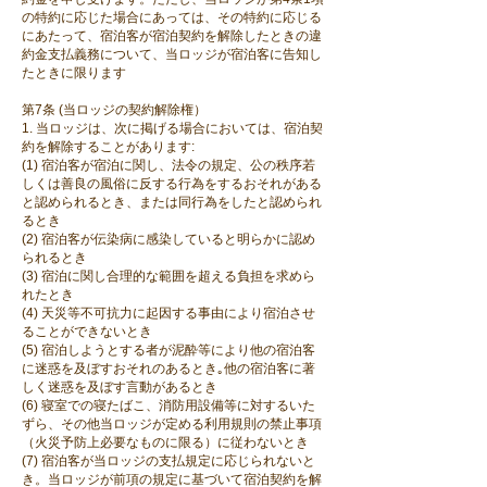
の特約に応じた場合にあっては、その特約に応じる
にあたって、宿泊客が宿泊契約を解除したときの違
約金支払義務について、当ロッジが宿泊客に告知し
たときに限ります
第7条 (当ロッジの契約解除権）
1. 当ロッジは、次に掲げる場合においては、宿泊契
約を解除することがあります:
(1) 宿泊客が宿泊に関し、法令の規定、公の秩序若
しくは善良の風俗に反する行為をするおそれがある
と認められるとき、または同行為をしたと認められ
るとき
(2) 宿泊客が伝染病に感染していると明らかに認め
られるとき
(3) 宿泊に関し合理的な範囲を超える負担を求めら
れたとき
(4) 天災等不可抗力に起因する事由により宿泊させ
ることができないとき
(5) 宿泊しようとする者が泥酔等により他の宿泊客
に迷惑を及ぼすおそれのあるとき｡他の宿泊客に著
しく迷惑を及ぼす言動があるとき
(6) 寝室での寝たばこ、消防用設備等に対するいた
ずら、その他当ロッジが定める利用規則の禁止事項
（火災予防上必要なものに限る）に従わないとき
(7) 宿泊客が当ロッジの支払規定に応じられないと
き。当ロッジが前項の規定に基づいて宿泊契約を解