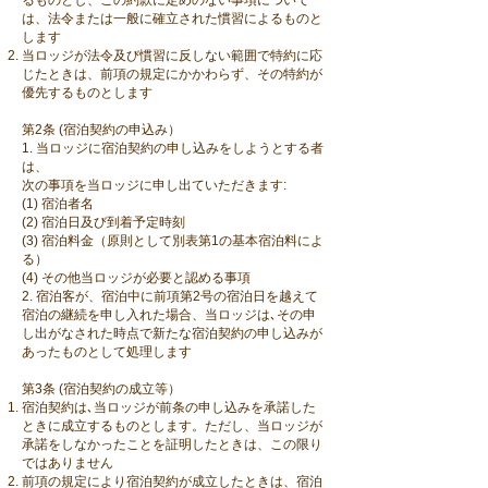
るものとし、この約款に定めのない事項について
は、法令または一般に確立された慣習によるものと
します
当ロッジが法令及び慣習に反しない範囲で特約に応
じたときは、前項の規定にかかわらず、その特約が
優先するものとします
第2条 (宿泊契約の申込み）
1. 当ロッジに宿泊契約の申し込みをしようとする者
は、
次の事項を当ロッジに申し出ていただきます:
(1) 宿泊者名
(2) 宿泊日及び到着予定時刻
(3) 宿泊料金（原則として別表第1の基本宿泊料によ
る）
(4) その他当ロッジが必要と認める事項
2. 宿泊客が、宿泊中に前項第2号の宿泊日を越えて
宿泊の継続を申し入れた場合、当ロッジは､その申
し出がなされた時点で新たな宿泊契約の申し込みが
あったものとして処理します
第3条 (宿泊契約の成立等）
宿泊契約は､当ロッジが前条の申し込みを承諾した
ときに成立するものとします。ただし、当ロッジが
承諾をしなかったことを証明したときは、この限り
ではありません
前項の規定により宿泊契約が成立したときは、宿泊