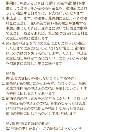
期間(3日を超えるときは3日間）の基本宿泊料を限
度として当ホテルが定める申込金を、宿泊前に当ロ
ッジが指定する日までに、お支払いいただきます
申込金は、まず、宿泊客が最終的に支払うべき宿泊
料金に充当し、第6条及び第17条の規定を適用する
事態が生じたときは、違約金に次いで賠償金の順序
で充当し、残金があれば、第12条の規定による料金
の支払いの際に返還します
第2項の申込金を同項の規定により当ロッジが指定
した日までにお支払いいただけない場合は､宿泊契
約はその効力を失うものとします。ただし、申込金
の支払期日を指定するに当たり、当ロッジがその旨
を宿泊客に告知した場合に限ります
第4条
(申込金の支払いを要しないこととする特約）
前条第2項の規定にかかわらず、当ロッジは、契約
の成立後同項の申込金の支払いを要しないこととす
る特約に応じることがあります
宿泊契約の申し込みを承諾するにあたり、当ロッジ
が前条2項の申込金の支払いを求めなかった場合及
び当該申込金の支払期日を指定しなかった場合は、
前項の特約に応じたものとして取り扱います
第5条 (宿泊契約締結の拒否）
(1) 宿泊の申し込みが、この約款によらないとき