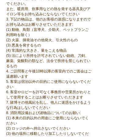
でください。
また、暖房用、炊事用などの熱を発する器具及びア
イロン等をお持ち込みにならないでください
3. 下記の物品は、他のお客様の迷惑になりますので
お持ち込みはお断りさせていただきます:
(1) 動物、鳥類（盲導犬、介助犬、ペットプランご
利用時を除く）
(2) 火薬、揮発油その他発火、引火性のもの
(3) 悪臭を発するもの
(4) 常識的な大きさ、量をこえる物品
(5) 法により所持を許可されていない銃砲、刀剣、
麻薬、覚醒剤の類など、法令で所持を禁じられてい
るもの
4. ご訪問客と午後10時以降の客室内でのご面会はご
遠慮願います
5. 客室は宿泊以外の目的にご使用にならないでくだ
さい
6. 客室やロビーを許可なく事務所や営業所がわりと
して使用することはお断りさせていただきます
7. 賭博その他風紀を乱し、他人に迷惑をかけるよう
な行為はしないでください
8. 消防用設備および諸物品についてのお願い:
(1) 本来の目的以外の用途にご使用にならないでく
ださい
(2) ロッジの外へ持出さないでください
(3) 他の場所に移動したり加工したりしないでくだ