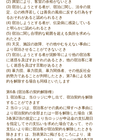
(2) 満室により、客室の余裕がないとき
(3) 宿泊しようとする者が、宿泊に関し、法令の規
定、公の秩序若しくは善良の風俗に反する行為をす
るおそれがあると認められるとき
(4) 宿泊しようとする者が、伝染病に感染している
と明らかに認められるとき
(5) 宿泊に関し合理的な範囲を超える負担を求めら
れたとき
(6) 天災、施設の故障、その他やむをえない事由に
より宿泊させることができないとき
(7) 宿泊しようとする者が泥酔等により他の宿泊客
に迷惑を及ぼすおそれのあるとき。他の宿泊客に著
しく迷惑を及ぼす言動があるとき
(8) 暴力団、暴力団員、暴力関係者、その他反社会
的勢力であることが判明したとき。第7条による契
約を解除する場合も同様といたします
第6条 (宿泊客の契約解除権）
1. 宿泊客は、当ロッジに申し出て、宿泊契約を解除
することができます
2. 当ロッジは、宿泊客がその責めに帰すべき事由に
より宿泊契約の全部または一部を解除した場合（第
3条第2項の規定により当ロッジが申込金の支払期日
を指定してその支払いを求めた場合であって、その
支払いより前に宿泊客が宿泊契約を解除したときを
除きます）は、別表第2に掲げるところにより、違
約金を申し受けます。ただし、当ロッジが第4条1項