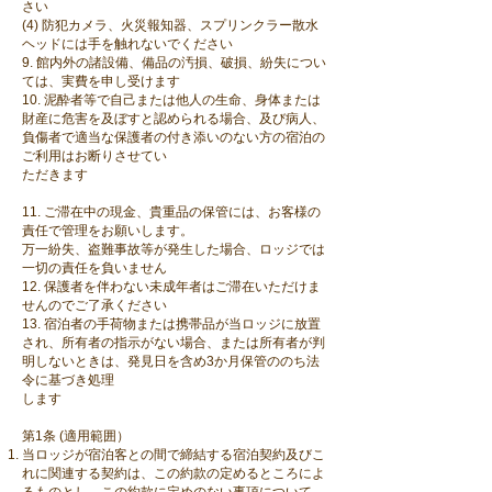
さい
(4) 防犯カメラ、火災報知器、スプリンクラー散水
ヘッドには手を触れないでください
9. 館内外の諸設備、備品の汚損、破損、紛失につい
ては、実費を申し受けます
10. 泥酔者等で自己または他人の生命、身体または
財産に危害を及ぼすと認められる場合、及び病人、
負傷者で適当な保護者の付き添いのない方の宿泊の
ご利用はお断りさせてい
ただきます
11. ご滞在中の現金、貴重品の保管には、お客様の
責任で管理をお願いします。
万一紛失、盗難事故等が発生した場合、ロッジでは
一切の責任を負いません
12. 保護者を伴わない未成年者はご滞在いただけま
せんのでご了承ください
13. 宿泊者の手荷物または携帯品が当ロッジに放置
され、所有者の指示がない場合、または所有者が判
明しないときは、発見日を含め3か月保管ののち法
令に基づき処理
します
第1条 (適用範囲）
当ロッジが宿泊客との間で締結する宿泊契約及びこ
れに関連する契約は、この約款の定めるところによ