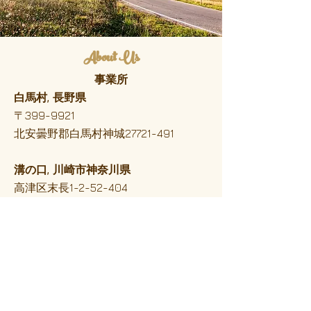
About Us
事業所
白馬村, 長野県
〒399-9921
北安曇野郡白馬村神城27721-491
溝の口, 川崎市神奈川県
高津区末長1-2-52-404