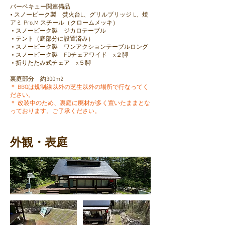
バーベキュー関連備品
• スノーピーク製 焚火台L、グリルブリッジ L、焼
アミ Pro.M スチール（クロームメッキ）
• スノーピーク製 ジカロテーブル
• テント（庭部分に設置済み）
• スノーピーク製 ワンアクションテーブルロング
• スノーピーク製 FDチェアワイド x２脚
• 折りたたみ式チェア x５脚
裏庭
部分 約300m2
＊ BBQは規制線以外の芝生以外の場所で行なってく
ださい。
＊ 改装中のため、裏庭に廃材が多く置いたままとな
っております。ご了承ください。
外観・表庭