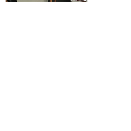
Remote working
To concentrate attention and energy
Remote work is top of mind right now for many
employees, teams, families, and companies suddenly
faced with a very new work situation. For many
people, this is the first experience they’ve had working
from home for an extended period while also trying to