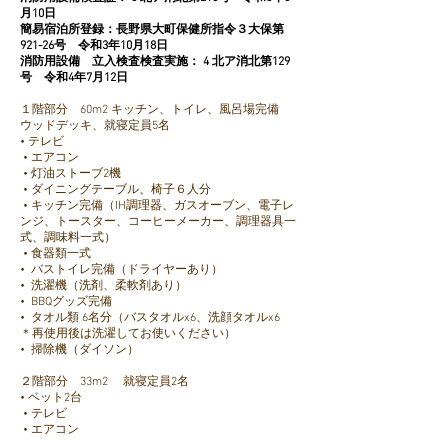
月10日
簡易宿泊所登録：長野県大町保健所指令３大保第
921-26号 令和3年10月18日
消防用設備 立入検査検査実施： 4 北ア消北第129
号 令和4年7月12日
１階部分 60m2 キッチン、トイレ、風呂場完備
ウッドデッキ、就寝定員5名
• テレビ
• エアコン
• 灯油ストーブ2機
• ダイニングテーブル、椅子６人分
• キッチン完備（IH調理器、ガスオーブン、電子レ
ンジ、トースター、コーヒーメーカー、調理器具一
式、調味料一式）
• 食器類一式
• バストイレ完備（ドライヤーあり）
• 洗濯機（洗剤、柔軟剤あり）
• BBQグッズ完備
• タオル類 6名分（バスタオルx6、洗顔タオルx6
＊再使用後は洗濯してお使いください）
• 掃除機（ダイソン）
２階部分 33m2 就寝定員2名
• ベット2台
• テレビ
• エアコン