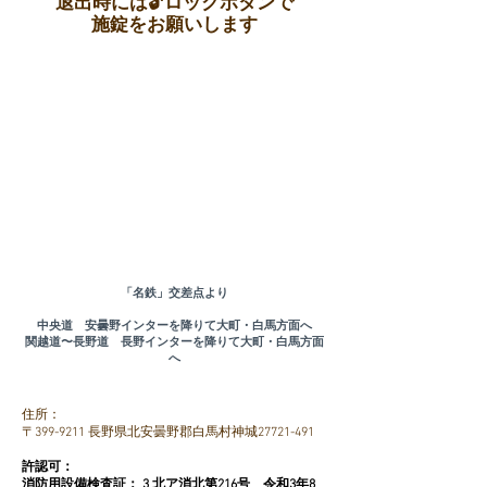
​退出時には🔓ロックボタンで
施錠をお願いします
「名鉄」交差点より
中央道 安曇野インターを降りて大町・白馬方面へ
関越道〜長野道 長野インターを降りて大町・白馬方面
へ
住所：
〒399-9211 長野県北安曇野郡白馬村神城27721-491
許認可：
消防用設備検査証： 3 北ア消北第216号 令和3年8