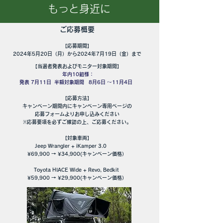
もっと身近に
ご応募概要
【応募期間】
2024年5月20日（月）から2024年7月19日（金）まで
【当選者発表およびモニター対象期間
】
年内10組様：
発表 7月11日 半額対象期間 8月6日 〜11月4日
【応募方法】
キャンペーン期間内にキャンペーン専用ページの
応募フォームよりお申し込みください
※応募要項を必ずご確認の上、ご応募ください。
【対象車両】
Jeep Wrangler + iKamper 3.0
¥69,
900 → ¥34,900(キャンペーン価格）
Toyota HIACE
Wide
+ Revo, B
edkit
¥59,900 → ¥29,900(キャンペーン価格）